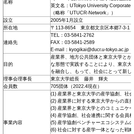
名称
英文名：UTokyo University Corporate R
（略称「UTUCR-Network」）
設立
2005年1月設立
所在地
〒113-8654 東京都文京区本郷7-3
TEL：03-5841-2762
連絡先
FAX：03-5841-2589
E-mail：kyogikai@ducr.u-tokyo.ac.jp
産業界、地方公共団体と東京大学とが
目的
な形態で実践することにより、東京大
を融合し、もって、社会にとって新し
理事会理事長
東京大学総長 藤井 輝夫
会員数
705団体（2022.4現在）
(1) 産業界と東京大学の産学協創、
(2) 産業界に対する東京大学からの直
(3) 産業界と東京大学とのコミュニ
(4) 産学協創、社会連携に関する会員
事業内容
(5) 産学協創ベンチャーエコシステム
(6) 社会に対する産学一体となった戦