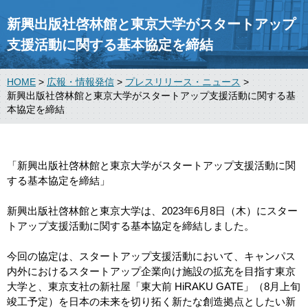
新興出版社啓林館と東京大学がスタートアップ
支援活動に関する基本協定を締結
HOME
>
広報・情報発信
>
プレスリリース・ニュース
>
新興出版社啓林館と東京大学がスタートアップ支援活動に関する基
本協定を締結
「新興出版社啓林館と東京大学がスタートアップ支援活動に関
する基本協定を締結」
新興出版社啓林館と東京大学は、2023年6月8日（木）にスター
トアップ支援活動に関する基本協定を締結しました。
今回の協定は、スタートアップ支援活動において、キャンパス
内外におけるスタートアップ企業向け施設の拡充を目指す東京
大学と、東京支社の新社屋「東大前 HiRAKU GATE」（8月上旬
竣工予定）を日本の未来を切り拓く新たな創造拠点としたい新