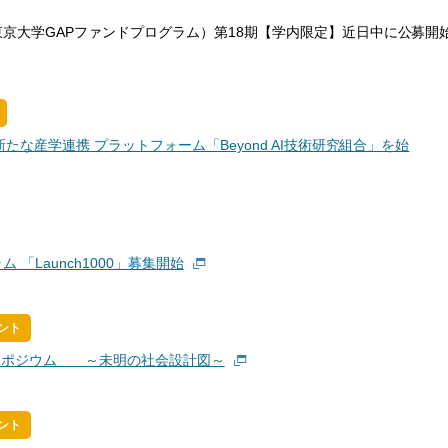
京大学GAPファンドプログラム）第18期【学内限定】近日中に公募開
たな産学連携 プラットフォーム「Beyond AI技術研究組合」を始
「Launch1000」募集開始
ント
シンポジウム ～未明の社会設計図～
ント