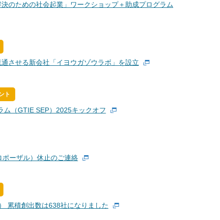
解決のための社会起業」ワークショップ＋助成プログラム
流通させる新会社「イヨウガゾウラボ」を設立
ント
（GTIE SEP）2025キックオフ
ロポーザル）休止のご連絡
） 累積創出数は638社になりました