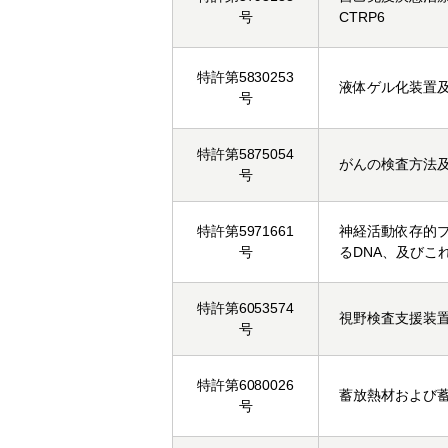
号
CTRP6
特許第5830253
液体ゲル化装置
号
特許第5875054
がんの検査方法
号
特許第5971661
神経活動依存的
号
るDNA、及びこ
特許第6053574
視野検査支援装
号
特許第6080026
蓄放熱材および
号