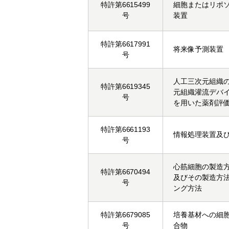
特許第6615499
細胞またはリポ
号
装置
特許第6617991
将来像予測装置
号
人工三次元組織
特許第6619345
元組織灌流デバ
号
を用いた薬剤評
特許第6661193
情報処理装置及
号
心筋細胞の製造
特許第6670494
及びその製造方
号
ング方法
特許第6679085
培養基材への細
号
合物