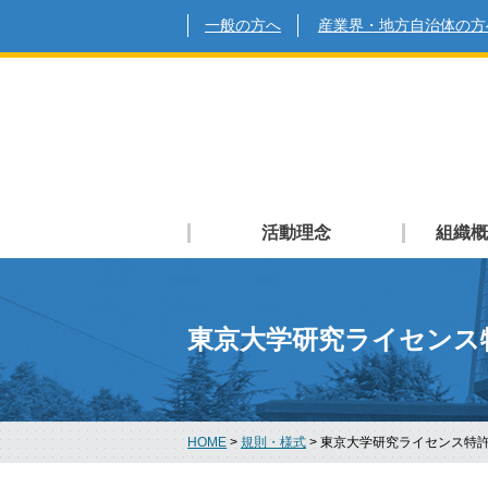
一般の方へ
産業界・地方自治体の方
活動理念
組織概
東京大学研究ライセンス
HOME
>
規則・様式
>
東京大学研究ライセンス特