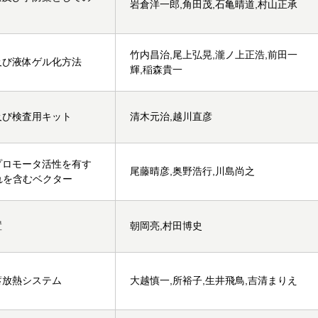
岩倉洋一郎,角田茂,石亀晴道,村山正承
竹内昌治,尾上弘晃,瀧ノ上正浩,前田一
及び液体ゲル化方法
輝,稲森貴一
及び検査用キット
清木元治,越川直彦
プロモータ活性を有す
尾藤晴彦,奥野浩行,川島尚之
れを含むベクター
置
朝岡亮,村田博史
蓄放熱システム
大越慎一,所裕子,生井飛鳥,吉清まりえ