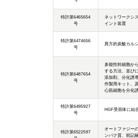
特許第6465654
ネットワークシ
号
イント装置
特許第6474656
異方的炭酸カル
号
多能性幹細胞か
する方法、並び
特許第6487654
添加剤、分化誘
号
作製用キット、
心筋細胞を分化
特許第6495927
HGF受容体に結
号
オートファジー
特許第6522597
ンパク質、前記