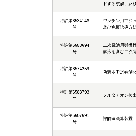
号
ドする核酸、及
特許第6534146
ワクチン用アジ
号
及び免疫誘導方
特許第6558694
二次電池用難燃
号
解液を含む二次
特許第6574259
新規水中接着剤
号
特許第6583793
グルタチオン検
号
特許第6607691
評価値演算装置
号