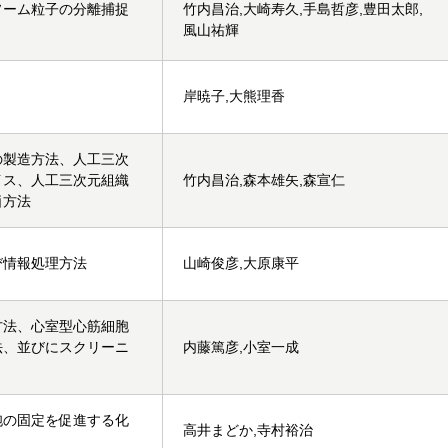
ソーム粒子の分離捕捉
竹内昌治,大崎寿久,手島哲彦,豊田太郎,
風山祐輝
岸暁子,大熊理香
の製造方法、人工三次
イス、人工三次元組織
竹内昌治,森本雄矢,森宣仁
価方法
び情報処理方法
山崎俊彦,大原康平
方法、心室型心筋細胞
法、並びにスクリーニ
内藤篤彦,小室一成
胞の固定を促進する化
高井まどか,寺村裕治