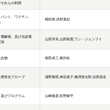
びそれらの利用
ュバント、ワクチン、
植松智,武村直紀
法
性電解液、及び当該電
山田淳夫,山田裕貴,ワン・ジェンフイ
電池
化合物
相田卓三,柳沢佑
出用蛍光プローブ
浦野泰照,神谷真子,梅澤啓太郎,吉田昌史
、及びプログラム
山崎俊彦,佐野峻平