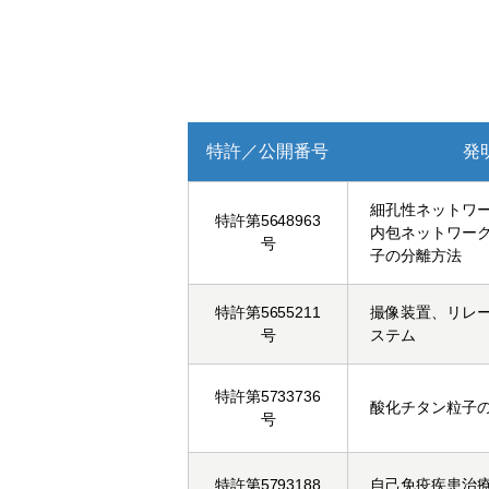
特許／公開番号
発
細孔性ネットワ
特許第5648963
内包ネットワー
号
子の分離方法
特許第5655211
撮像装置、リレ
号
ステム
特許第5733736
酸化チタン粒子
号
特許第5793188
自己免疫疾患治