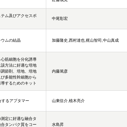
ステム及びアクセスポ
中尾彰宏
シウムの結晶
加藤隆史,西村達也,梶山智司,中山真成
ら心筋細胞を分化誘導
に該方法に好適な培地
導調節剤、培地、培地
内藤篤彦
及び多能性幹細胞から
誘導するためのキット
合するアプタマー
山東信介,植木亮介
の測定に好適な融合タ
融合タンパク質をコー
水島昇