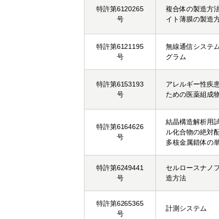
特許第6120265
複合体の製造方
号
イト薄膜の製造
特許第6121195
無線通信システ
号
グラム
特許第6153193
アレルギー性疾
号
ための医薬組成
結晶構造解析用
特許第6164626
ル化合物の絶対
号
多核金属錯体の
特許第6249441
セルロースナノ
号
造方法
特許第6265365
計測システム
号