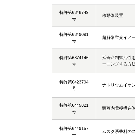
特許第6348749
移動体装置
号
特許第6349091
超解像蛍光イメ
号
特許第6374146
延寿命制御活性
号
ーニングする方
特許第6423794
ナトリウムイオ
号
特許第6445821
頭蓋内電極構造
号
特許第6449157
ムスク系香料の
号