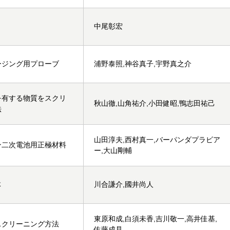
中尾彰宏
ージング用プローブ
浦野泰照,神谷真子,宇野真之介
を有する物質をスクリ
秋山徹,山角祐介,小田健昭,鴨志田祐己
法
山田淳夫,西村真一,バーパンダプラビア
ン二次電池用正極材料
ー,大山剛輔
体
川合謙介,國井尚人
東原和成,白須未香,吉川敬一,高井佳基,
スクリーニング方法
佐藤成見