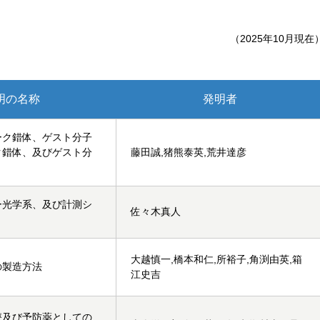
（2025年10月現在
明の名称
発明者
ーク錯体、ゲスト分子
ク錯体、及びゲスト分
藤田誠,猪熊泰英,荒井達彦
ー光学系、及び計測シ
佐々木真人
大越慎一,橋本和仁,所裕子,角渕由英,箱
の製造方法
江史吉
療及び予防薬としての