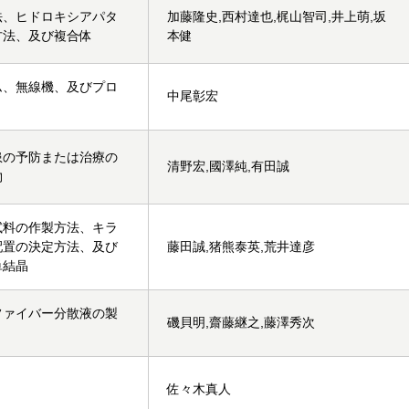
法、ヒドロキシアパタ
加藤隆史,西村達也,梶山智司,井上萌,坂
方法、及び複合体
本健
ム、無線機、及びプロ
中尾彰宏
患の予防または治療の
清野宏,國澤純,有田誠
物
試料の作製方法、キラ
配置の決定方法、及び
藤田誠,猪熊泰英,荒井達彦
単結晶
ファイバー分散液の製
磯貝明,齋藤継之,藤澤秀次
佐々木真人