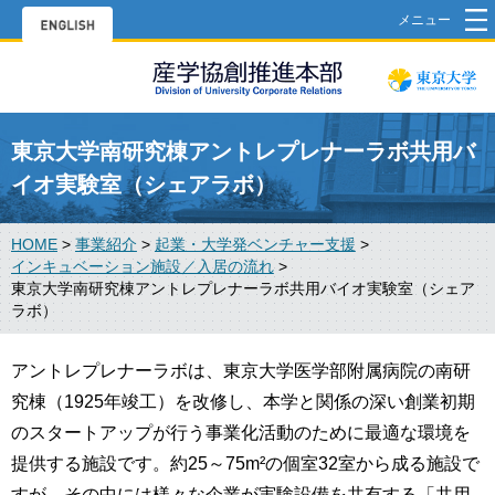
メニュー
東京大学南研究棟アントレプレナーラボ共用バ
イオ実験室（シェアラボ）
HOME
>
事業紹介
>
起業・大学発ベンチャー支援
>
インキュベーション施設／入居の流れ
>
東京大学南研究棟アントレプレナーラボ共用バイオ実験室（シェア
ラボ）
アントレプレナーラボは、東京大学医学部附属病院の南研
究棟（1925年竣工）を改修し、本学と関係の深い創業初期
のスタートアップが行う事業化活動のために最適な環境を
提供する施設です。約25～75m²の個室32室から成る施設で
すが、その中には様々な企業が実験設備を共有する「共用