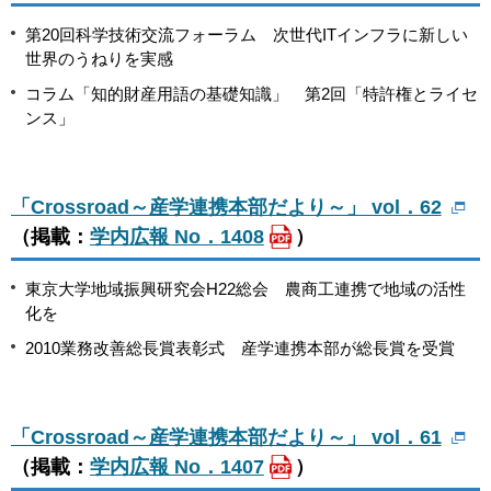
第20回科学技術交流フォーラム 次世代ITインフラに新しい
世界のうねりを実感
コラム「知的財産用語の基礎知識」 第2回「特許権とライセ
ンス」
「Crossroad～産学連携本部だより～」 vol．62
（掲載：
学内広報 No．1408
）
東京大学地域振興研究会H22総会 農商工連携で地域の活性
化を
2010業務改善総長賞表彰式 産学連携本部が総長賞を受賞
「Crossroad～産学連携本部だより～」 vol．61
（掲載：
学内広報 No．1407
）