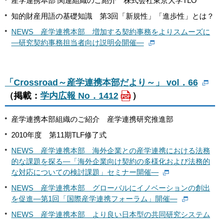
産学連携本部 関連組織のご紹介 株式会社東京大学TLO
知的財産用語の基礎知識 第3回「新規性」「進歩性」とは？
NEWS 産学連携本部 増加する契約事務をよりスムーズに
―研究契約事務担当者向け説明会開催―
「Crossroad～産学連携本部だより～」 vol．66
（掲載：
学内広報 No．1412
）
産学連携本部組織のご紹介 産学連携研究推進部
2010年度 第11期TLF修了式
NEWS 産学連携本部 海外企業との産学連携における法務
的な課題を探る―「海外企業向け契約の多様化および法務的
な対応についての検討課題」セミナー開催―
NEWS 産学連携本部 グローバルにイノベーションの創出
を促進―第1回「国際産学連携フォーラム」開催―
NEWS 産学連携本部 より良い日本型の共同研究システム