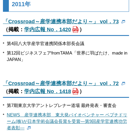
2011年
「Crossroad～産学連携本部だより～」 vol．73
（掲載：
学内広報 No．1420
）
第4回八大学産学官連携関係本部長会議
第12回ビジネスフェアfromTAMA「世界に羽ばたけ、made in
JAPAN」
「Crossroad～産学連携本部だより～」 vol．72
（掲載：
学内広報 No．1418
）
第7期東京大学アントレプレナー道場 最終発表・審査会
NEWS 産学連携本部 東大発バイオベンチャー ペプチドリ
ーム(株)が日本学術会議会長賞を受賞―第9回産学官連携功労
者表彰―